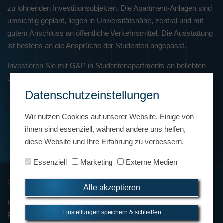
zu lohnenden Investitionsobjekten. Die Apartment-Anlagen sind
umsichtig geplant, liegen in Universitätsnähe, zentral und mit
gutem Anschluss an öffentliche Verkehrsmittel. Die Ausstattung
ist bestens an die Ansprüche der Studenten angepasst.
Investieren Sie mit G&P in Studentenapartments an beliebten
und wachsenden Universitätsstandorten in Deutschland.
Datenschutzeinstellungen
Wir nutzen Cookies auf unserer Website. Einige von
ihnen sind essenziell, während andere uns helfen,
diese Website und Ihre Erfahrung zu verbessern.
Essenziell
Marketing
Externe Medien
G&P FINANZSERVICE GMBH
Alle akzeptieren
Büro Ingolstadt
Einstellungen speichern & schließen
Paul-Klee-Str. 64 a | 85053 Ingolstadt