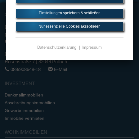
Einstellungen speichern & schließen
G&P FINANZSERVICE GMBH
Nur essenzielle Cookies akzeptieren
Büro Ingolstadt
Paul-Klee-Str. 64 a | 85053 Ingolstadt
0841/62222
E-Mail
Datenschutzerklärung
Impressum
Büro Pullach
Rosenstraße 7 | 82049 Pullach
089/908648-18
E-Mail
INVESTMENT
Denkmalimmobilien
Abschreibungsimmobilien
Gewerbeimmobilien
Immobilie vermieten
WOHNIMMOBILIEN